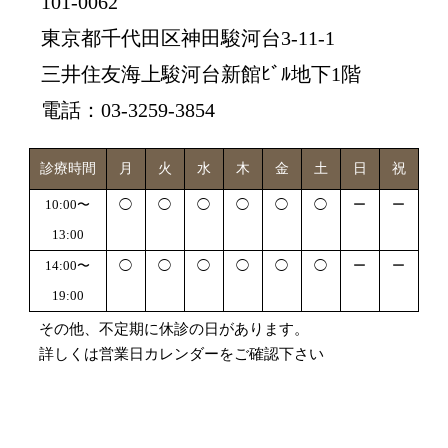
101-0062
東京都千代田区神田駿河台3-11-1
三井住友海上駿河台新館ﾋﾞﾙ地下1階
電話：03-3259-3854
診療時間
月
火
水
木
金
土
日
祝
10:00〜
◯
◯
◯
◯
◯
◯
ー
ー
13:00
14:00〜
◯
◯
◯
◯
◯
◯
ー
ー
19:00
その他、不定期に休診の日があります。
詳しくは営業日カレンダーをご確認下さい