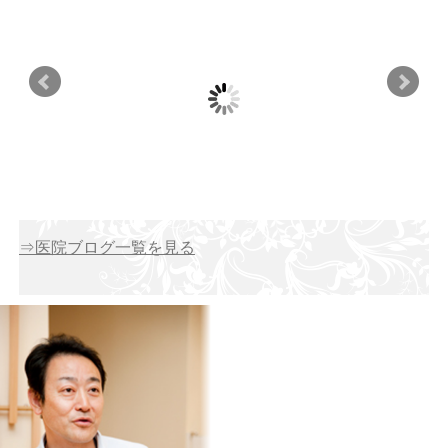
【期間限定無料】繰り返
～患者さんへより安心・
朝の頭痛・肩こ
す口内炎に悩んでいる方
安全・痛くない質の高い
感の原因は「歯
へ｜Amazon Kindleキャン
歯科医療を届けるために
かもしれま
ペーン開催中
～
⇒医院ブログ一覧を見る