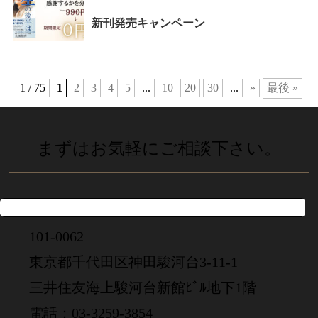
新刊発売キャンペーン
1 / 75
1
2
3
4
5
...
10
20
30
...
»
最後 »
まずはお気軽にご相談下さい。
101-0062
東京都千代田区神田駿河台3-11-1
三井住友海上駿河台新館ﾋﾞﾙ地下1階
電話：03-3259-3854