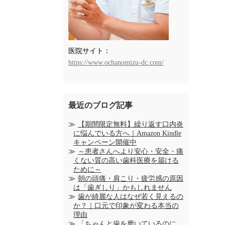
医院サイト：
https://www.ochanomizu-dc.com/
最近のブログ記事
【期間限定無料】繰り返す口内炎
に悩んでいる方へ｜Amazon Kindle
キャンペーン開催中
～患者さんへより安心・安全・痛
くない質の高い歯科医療を届ける
ために～
朝の頭痛・肩こり・疲労感の原因
は「歯ぎしり」かもしれません
歯が綺麗な人はなぜ若く見えるの
か？｜口元で印象が変わる本当の
理由
「ちゃんと歯を磨いているのに、