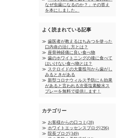
なぜ虫歯になるのか？」その答え
を本にしました。
よく読まれている記事
歯医者が教えるはちみつを使った
口内炎の治し方とは？
座骨神経痛に良い食べ物
歯のホワイトニングの後に食べて
はいけない食べ物とは？
ステロイドの大量投与から歯がし
みるときがある
新型コロナウィルス予防にも効果
があると言われる次亜塩素酸水ス
プレーを無料で提供します！
カテゴリー
お客様からの口コミ(28)
ホワイトエッセンスブログ(296)
院長ブログ(349)