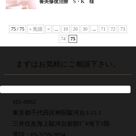
審美修復治療 S・K 様
75 / 75
« 先頭
«
...
10
20
30
...
71
72
73
74
75
まずはお気軽にご相談下さい。
101-0062
東京都千代田区神田駿河台3-11-1
三井住友海上駿河台新館ﾋﾞﾙ地下1階
電話：03-3259-3854