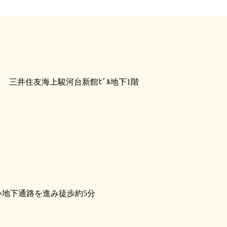
１１ 三井住友海上駿河台新館ﾋﾞﾙ地下1階
い地下通路を進み徒歩約5分