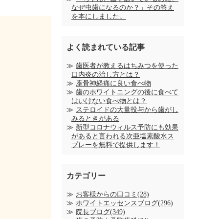
なぜ虫歯になるのか？」その答え
を本にしました。
よく読まれている記事
歯医者が教えるはちみつを使った
口内炎の治し方とは？
座骨神経痛に良い食べ物
歯のホワイトニングの後に食べて
はいけない食べ物とは？
ステロイドの大量投与から歯がし
みるときがある
新型コロナウィルス予防にも効果
があると言われる次亜塩素酸水ス
プレーを無料で提供します！
カテゴリー
お客様からの口コミ(28)
ホワイトエッセンスブログ(296)
院長ブログ(349)