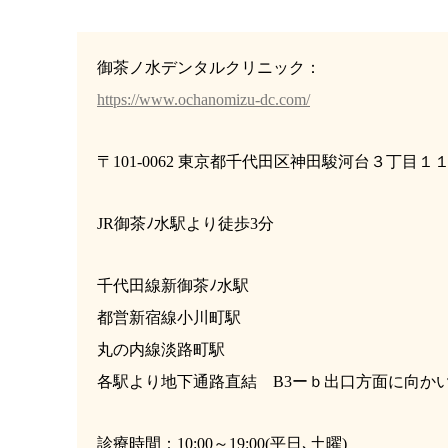
御茶ノ水デンタルクリニック：
https://www.ochanomizu-dc.com/
〒101-0062 東京都千代田区神田駿河台３丁目
JR御茶ﾉ水駅より徒歩3分
千代田線新御茶ﾉ水駅
都営新宿線小川町駅
丸の内線淡路町駅
各駅より地下通路直結 B3ーｂ出口方面に向か
診療時間：10:00～19:00(平日､土曜)