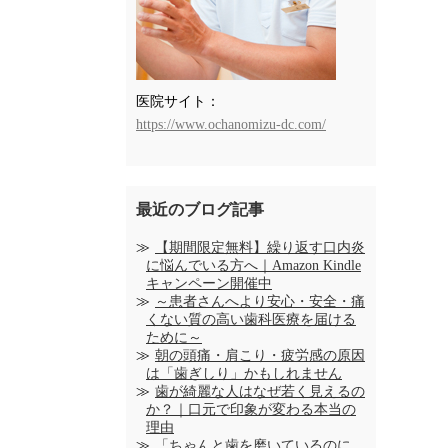
医院サイト：
https://www.ochanomizu-dc.com/
最近のブログ記事
【期間限定無料】繰り返す口内炎
に悩んでいる方へ｜Amazon Kindle
キャンペーン開催中
～患者さんへより安心・安全・痛
くない質の高い歯科医療を届ける
ために～
朝の頭痛・肩こり・疲労感の原因
は「歯ぎしり」かもしれません
歯が綺麗な人はなぜ若く見えるの
か？｜口元で印象が変わる本当の
理由
「ちゃんと歯を磨いているのに、