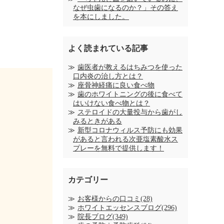
なぜ虫歯になるのか？」その答え
を本にしました。
よく読まれている記事
歯医者が教えるはちみつを使った
口内炎の治し方とは？
座骨神経痛に良い食べ物
歯のホワイトニングの後に食べて
はいけない食べ物とは？
ステロイドの大量投与から歯がし
みるときがある
新型コロナウィルス予防にも効果
があると言われる次亜塩素酸水ス
プレーを無料で提供します！
カテゴリー
お客様からの口コミ(28)
ホワイトエッセンスブログ(296)
院長ブログ(349)