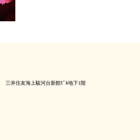
１１ 三井住友海上駿河台新館ﾋﾞﾙ地下1階