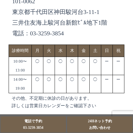
101-0062
東京都千代田区神田駿河台3-11-1
三井住友海上駿河台新館ﾋﾞﾙ地下1階
電話：03-3259-3854
診療時間
月
火
水
木
金
土
日
祝
10:00〜
◯
◯
◯
◯
◯
◯
ー
ー
13:00
14:00〜
◯
◯
◯
◯
◯
◯
ー
ー
19:00
その他、不定期に休診の日があります。
詳しくは営業日カレンダーをご確認下さい
電話で予約
24Hネット予約
03-3259-3854
お問い合わせ