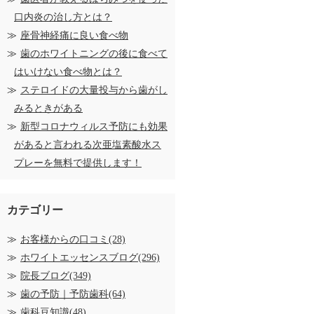
口内炎の治し方とは？
座骨神経痛に良い食べ物
歯のホワイトニングの後に食べて
はいけない食べ物とは？
ステロイドの大量投与から歯がし
みるときがある
新型コロナウィルス予防にも効果
があると言われる次亜塩素酸水ス
プレーを無料で提供します！
カテゴリー
お客様からの口コミ(28)
ホワイトエッセンスブログ(296)
院長ブログ(349)
歯の予防｜予防歯科(64)
歯科豆知識(48)