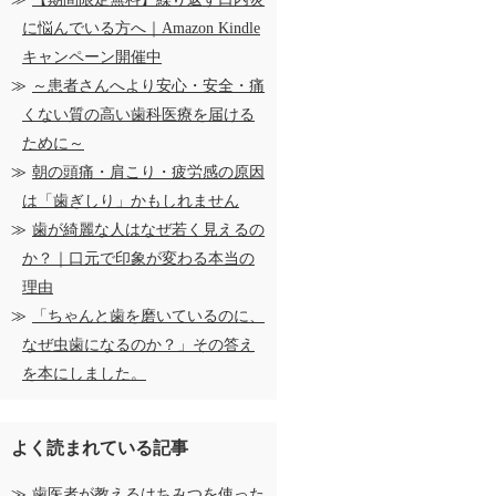
に悩んでいる方へ｜Amazon Kindle
キャンペーン開催中
～患者さんへより安心・安全・痛
くない質の高い歯科医療を届ける
ために～
朝の頭痛・肩こり・疲労感の原因
は「歯ぎしり」かもしれません
歯が綺麗な人はなぜ若く見えるの
か？｜口元で印象が変わる本当の
理由
「ちゃんと歯を磨いているのに、
なぜ虫歯になるのか？」その答え
を本にしました。
よく読まれている記事
歯医者が教えるはちみつを使った