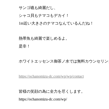
サンゴ礁も綺麗だし、
シャコ貝もナマコもデカイ！
1m近い大きさのナマコなんているんだね！
熱帯魚も綺麗で楽しめるよ。
是非！
ホワイトエッセンス御茶ノ水では無料カウンセリン
https://ochanomizu-dc.com/wp/wp/contact
皆様の笑顔の為に全力を尽くします。
https://ochanomizu-dc.com/wp/