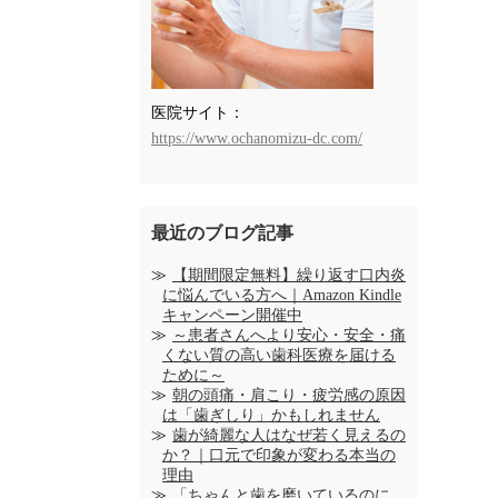
医院サイト：
https://www.ochanomizu-dc.com/
最近のブログ記事
【期間限定無料】繰り返す口内炎
に悩んでいる方へ｜Amazon Kindle
キャンペーン開催中
～患者さんへより安心・安全・痛
くない質の高い歯科医療を届ける
ために～
朝の頭痛・肩こり・疲労感の原因
は「歯ぎしり」かもしれません
歯が綺麗な人はなぜ若く見えるの
か？｜口元で印象が変わる本当の
理由
「ちゃんと歯を磨いているのに、