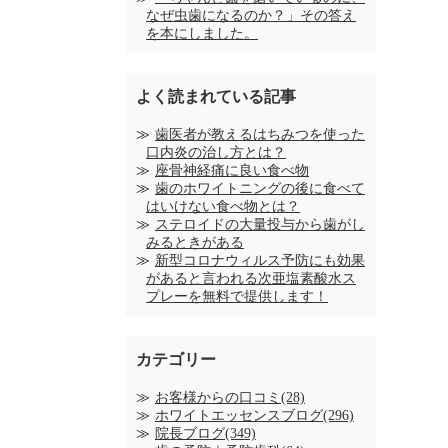
なぜ虫歯になるのか？」その答え
を本にしました。
よく読まれている記事
歯医者が教えるはちみつを使った
口内炎の治し方とは？
座骨神経痛に良い食べ物
歯のホワイトニングの後に食べて
はいけない食べ物とは？
ステロイドの大量投与から歯がし
みるときがある
新型コロナウィルス予防にも効果
があると言われる次亜塩素酸水ス
プレーを無料で提供します！
カテゴリー
お客様からの口コミ(28)
ホワイトエッセンスブログ(296)
院長ブログ(349)