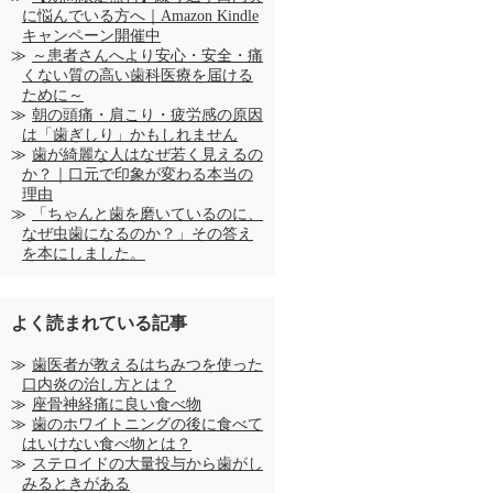
に悩んでいる方へ｜Amazon Kindle
キャンペーン開催中
～患者さんへより安心・安全・痛
くない質の高い歯科医療を届ける
ために～
朝の頭痛・肩こり・疲労感の原因
は「歯ぎしり」かもしれません
歯が綺麗な人はなぜ若く見えるの
か？｜口元で印象が変わる本当の
理由
「ちゃんと歯を磨いているのに、
なぜ虫歯になるのか？」その答え
を本にしました。
よく読まれている記事
歯医者が教えるはちみつを使った
口内炎の治し方とは？
座骨神経痛に良い食べ物
歯のホワイトニングの後に食べて
はいけない食べ物とは？
ステロイドの大量投与から歯がし
みるときがある