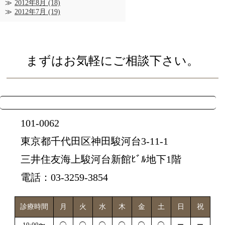
2012年8月
(18)
2012年7月
(19)
まずはお気軽にご相談下さい。
101-0062
東京都千代田区神田駿河台3-11-1
三井住友海上駿河台新館ﾋﾞﾙ地下1階
電話：03-3259-3854
診療時間
月
火
水
木
金
土
日
祝
10:00〜
◯
◯
◯
◯
◯
◯
ー
ー