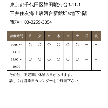
東京都千代田区神田駿河台3-11-1
三井住友海上駿河台新館ﾋﾞﾙ地下1階
電話：03-3259-3854
診療時間
月
火
水
木
金
土
日
祝
10:00〜
◯
◯
◯
◯
◯
◯
ー
ー
13:00
14:00〜
◯
◯
◯
◯
◯
◯
ー
ー
19:00
その他、不定期に休診の日があります。
詳しくは営業日カレンダーをご確認下さい