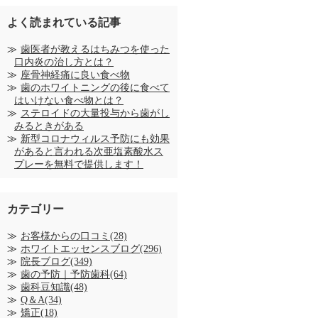
よく読まれている記事
歯医者が教えるはちみつを使った
口内炎の治し方とは？
座骨神経痛に良い食べ物
歯のホワイトニングの後に食べて
はいけない食べ物とは？
ステロイドの大量投与から歯がし
みるときがある
新型コロナウィルス予防にも効果
があると言われる次亜塩素酸水ス
プレーを無料で提供します！
カテゴリー
お客様からの口コミ(28)
ホワイトエッセンスブログ(296)
院長ブログ(349)
歯の予防｜予防歯科(64)
歯科豆知識(48)
Q＆A(34)
矯正(18)