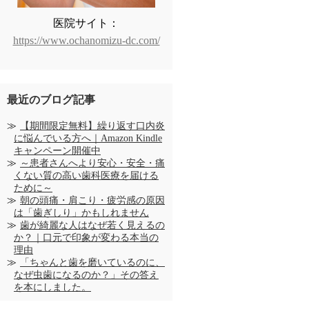
医院サイト：
https://www.ochanomizu-dc.com/
最近のブログ記事
【期間限定無料】繰り返す口内炎
に悩んでいる方へ｜Amazon Kindle
キャンペーン開催中
～患者さんへより安心・安全・痛
くない質の高い歯科医療を届ける
ために～
朝の頭痛・肩こり・疲労感の原因
は「歯ぎしり」かもしれません
歯が綺麗な人はなぜ若く見えるの
か？｜口元で印象が変わる本当の
理由
「ちゃんと歯を磨いているのに、
なぜ虫歯になるのか？」その答え
を本にしました。