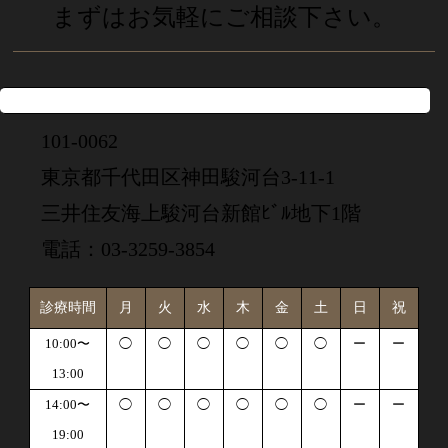
まずはお気軽にご相談下さい。
101-0062
東京都千代田区神田駿河台3-11-1
三井住友海上駿河台新館ﾋﾞﾙ地下1階
電話：03-3259-3854
診療時間
月
火
水
木
金
土
日
祝
10:00〜
◯
◯
◯
◯
◯
◯
ー
ー
13:00
14:00〜
◯
◯
◯
◯
◯
◯
ー
ー
19:00