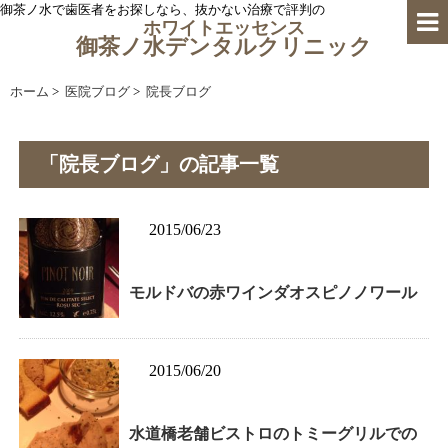
御茶ノ水で歯医者をお探しなら、抜かない治療で評判の
ホワイトエッセンス
御茶ノ水デンタルクリニック
ホーム
>
医院ブログ
>
院長ブログ
「院長ブログ」の記事一覧
2015/06/23
モルドバの赤ワインダオスピノノワール
2015/06/20
水道橋老舗ビストロのトミーグリルでの