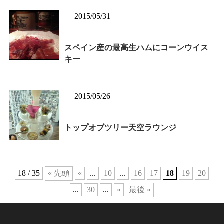
2015/05/31
スペイン産の最高生ハムにコーンウイス
キー
2015/05/26
トップオブツリー天空ラウンジ
18 / 35
« 先頭
«
...
10
...
16
17
18
19
20
...
30
...
»
最後 »