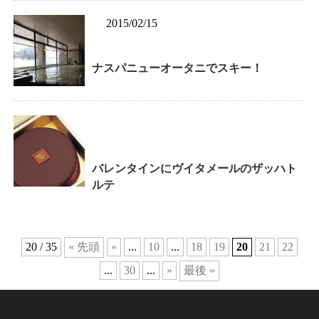
2015/02/15
ナスパニューオータニでスキー！
バレンタインにヴイタメールのザッハト
ルテ
20 / 35
« 先頭
«
...
10
...
18
19
20
21
22
...
30
...
»
最後 »