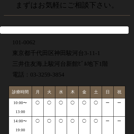
まずはお気軽にご相談下さい。
101-0062
東京都千代田区神田駿河台3-11-1
三井住友海上駿河台新館ﾋﾞﾙ地下1階
電話：03-3259-3854
診療時間
月
火
水
木
金
土
日
祝
10:00〜
◯
◯
◯
◯
◯
◯
ー
ー
13:00
14:00〜
◯
◯
◯
◯
◯
◯
ー
ー
19:00