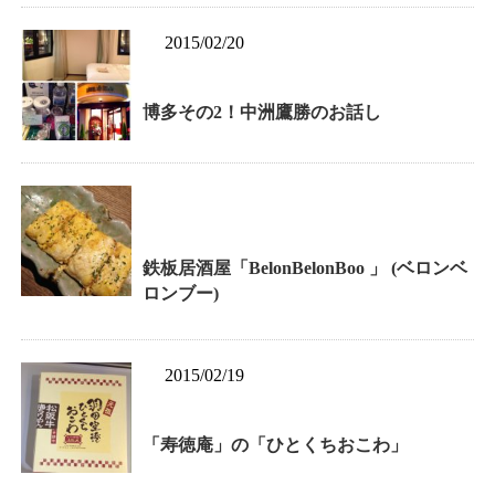
2015/02/20
博多その2！中洲鷹勝のお話し
鉄板居酒屋「BelonBelonBoo 」 (ベロンベ
ロンブー)
2015/02/19
「寿徳庵」の「ひとくちおこわ」