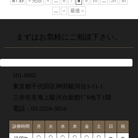
8 / 35
« 先頭
«
...
6
7
8
9
10
...
20
30
...
»
最後 »
まずはお気軽にご相談下さい。
101-0062
東京都千代田区神田駿河台3-11-1
三井住友海上駿河台新館ﾋﾞﾙ地下1階
電話：03-3259-3854
診療時間
月
火
水
木
金
土
日
祝
10:00〜
◯
◯
◯
◯
◯
◯
ー
ー